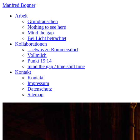
Manfred Bogner
Arbeit
Grundrauschen
Nothing to see here
Mind the gap
Bei Licht betrachtet
Kollaborationen
... etwas zu Rommersdorf
Vollmilch
Punkt 19:14
mind the gap / time shift time
Kontakt
Kontakt
Impressum
Datenschutz
Sitemap